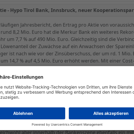
tie - Hypo Tirol Bank, Innsbruck, neuer Kooperationspa
äufigen Jahresbericht, den Ertrag pro Aktie von voraussich
 rund 8,2 Mio. Euro hat die Merkur Bank ein weiteres Rekor
r um 7,7 % auf 490 Mio. Euro. Gleichzeitig sind die Verbi
r Löwenanteil der Zuwächse auf ein Anwachsen der Sparein
ger ist nach wie vor der Zinsüberschuss, der um rd. 1 Mio. 
 14,7 % auf 4,5 Mio. Euro erhöht werden. Mit einer Cost-In
zt auf eine gute Kostenkontrolle zurückzuführen.
 ist gegenüber dem vergleichbaren Vorjahr um 235 TEuro a
Rückgang von rd. 9 %. Neben der hohen Risikovorsorge wi
Euro ergebnismindernd aus.
ch stärker zu forcieren, hat die Merkur Bank eine "wegw
rol Bank AG, Innsbruck", abgeschlossen. Mit ihr wurde ein 
spartner gefunden. Die HypoTirol ist ein Institut mit ein
leichwohl aber innerhalb der Bankenszene ebenfalls ein mitt