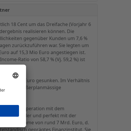
rtner
tlich 18 Cent um das Dreifache (Vorjahr 6
dergebnis realisieren können. Die
ndlichkeiten gegenüber Kunden um 7,6 %
lagen zurückzuführen war. Sie legten um
Euro auf 15,3 Mio Euro angestiegen ist.
come-Ratio von 58,7 % (Vj. 59,2 %) ist
uf 6,8 Mio Euro gesunken. Im Verhältnis
rken sich außerplanmässige
eisende" Kooperation mit dem
hervorragender und perfekt mit der
er Bilanzsumme von rund 7 Mrd. Euro, d.
elständisch geprägtes Finanzinstitut. Sie