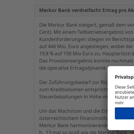
Merkur Bank verdreifacht Ertrag pro Ak
Die Merkur Bank steigert, gemäß dem vorl
Cent). Mit einem Teilbetriebsergebnis von
Kundenforderungen stiegen im Berichtsjah
auf 446 Mio. Euro angestiegen, wobei de
19,8 % auf 190 Mio Euro zu. Haupterlösträ
Das Provisionsergebnis konnte nochmals um
die operative Ertragsdynamik nicht zulet
Der Zuführungsbedarf zur Risikovorsorge
zum Kreditvolumen entspricht das einem 
Steuerbelastungen in Höhe von rd. 280 T
Um das Wachstum und die Ertragskraft no
österreichischem Finanzinstitut "Hypo Ti
Merkur Bank harmonisierender Kooperation
h., 13 mal so groß wie die Merkur Bank, g