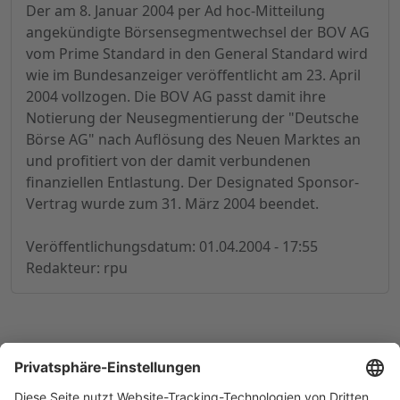
Der am 8. Januar 2004 per Ad hoc-Mitteilung
angekündigte Börsensegmentwechsel der BOV AG
vom Prime Standard in den General Standard wird
wie im Bundesanzeiger veröffentlicht am 23. April
2004 vollzogen. Die BOV AG passt damit ihre
Notierung der Neusegmentierung der "Deutsche
Börse AG" nach Auflösung des Neuen Marktes an
und profitiert von der damit verbundenen
finanziellen Entlastung. Der Designated Sponsor-
Vertrag wurde zum 31. März 2004 beendet.
Veröffentlichungsdatum: 01.04.2004 - 17:55
Redakteur: rpu
© 1998-
2026
by GSC Research GmbH
Impressum
Datenschutz