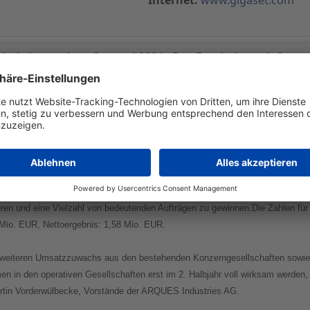
nis im zweiten Quartal 2004 - Das Ergebnis nach Steuer
stries AG gab heute die Ergebnisse für das am 30. Juni 2004 endende zweite
 Konzernumsatz von 30,96 Mio. EUR sowie ein EBITDA von 2,66 Mio. EUR und
Aktie 0,64 EUR.
en unter anderem der Erwerb der Teutonia Kinderwagenfabrik GmbH, sowie der 
eits drei Monate nach der Übernahme durch die ARQUES deutliche Restruktur
ieren und eine Vielzahl von bedeutenden Aufträgen zu gewinnen.Die Zahlen fü
Mio. EUR, Nettoergebnis: 1,58 Mio. EUR.
nen weiteren Umsatzzuwachs aus den bestehenden Konzerngesellschaften sowie
in den operativen Gesellschaften erst im 2. Halbjahr voll wirksam werden, e
artin Vorderwülbecke, Vorstände der ARQUES Industries AG.