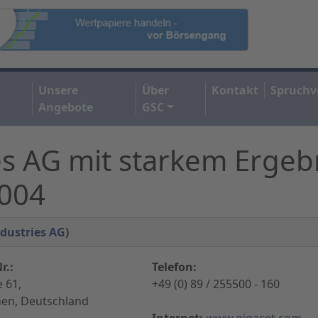
Unsere
Über
Kontakt
Spruchv
Angebote
GSC
s AG mit starkem Ergeb
2004
dustries AG)
r.:
Telefon:
 61,
+49 (0) 89 / 255500 - 160
en, Deutschland
Internet:
www.gigaset.com