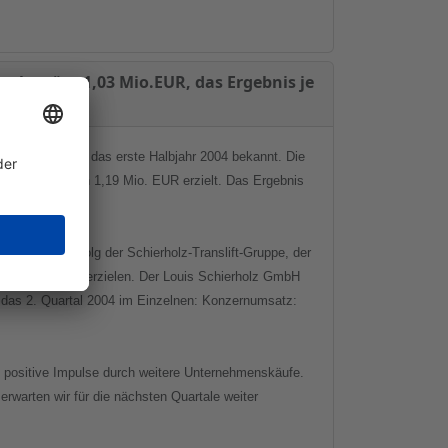
n beträgt 1,03 Mio.EUR, das Ergebnis je
 Quartal sowie das erste Halbjahr 2004 bekannt. Die
 ein EBIT von 1,19 Mio. EUR erzielt. Das Ergebnis
Geschäftserfolg der Schierholz-Translift-Gruppe, der
ierungserfolge erzielen. Der Louis Schierholz GmbH
r das 2. Quartal 2004 im Einzelnen: Konzernumsatz:
 positive Impulse durch weitere Unternehmenskäufe.
rwarten wir für die nächsten Quartale weiter