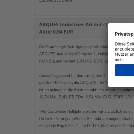
ARQUES Industries AG mit starkem Ergeb
Aktie 0,64 EUR
Die Starnberger Beteiligungsgesellschaft ARQUES Indu
ARQUES Industries AG hat im 1. Halbjahr 2004 einen
nach Steuern beträgt 1,03 Mio. EUR, das Ergebnis je 
Ausschlaggebend für den Erfolg des 1. Halbjahres war
größten Beteiligung der ARQUES. Teutonia konnte ber
ist es gelungen, die Kostenstrukturen weiter zu optim
16,74 Mio. EUR, EBITDA: 2,54 Mio. EUR, EBIT: 1,71 
"Für das zweite Halbjahr erwarten wir zusätzlich ei
Da viele der angestoßenen Restrukturierungsmaßnahmen 
steigende Ergebnisse", so Dr. Dirk Markus und Dr. M