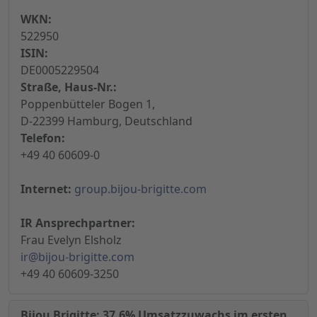
WKN:
522950
ISIN:
DE0005229504
Straße, Haus-Nr.:
Poppenbütteler Bogen 1,
D-22399 Hamburg, Deutschland
Telefon:
+49 40 60609-0
Internet:
group.bijou-brigitte.com
IR Ansprechpartner:
Frau Evelyn Elsholz
ir@bijou-brigitte.com
+49 40 60609-3250
Bijou Brigitte: 37,6% Umsatzzuwachs im ersten