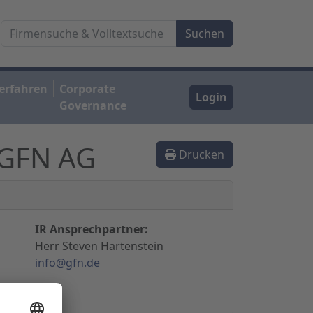
erfahren
Corporate
Login
Governance
r GFN AG
Drucken
IR Ansprechpartner:
Herr Steven Hartenstein
info@gfn.de