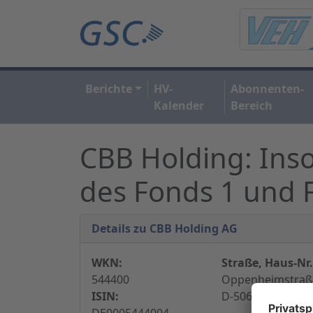
Berichte
HV-
Abonnenten-
Kalender
Bereich
CBB Holding: Ins
des Fonds 1 und 
Details zu CBB Holding AG
WKN:
Straße, Haus-Nr.
544400
Oppenheimstraße
ISIN:
D-50668 Köln, De
DE0005444004