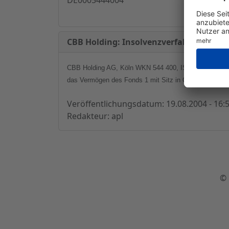
CBB Holding: Insolvenzverfahren über 
CBB Holding AG, Köln WKN 544 400, ISIN DE000544400
das Vermögen des Fonds 1 mit Sitz in Oberhausen als 
Veröffentlichungsdatum: 19.08.2004 - 16:
Redakteur: apl
© 