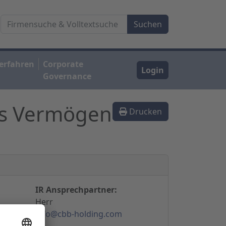
erfahren
Corporate
Login
Governance
as Vermögen
Drucken
IR Ansprechpartner:
Herr
info@cbb-holding.com