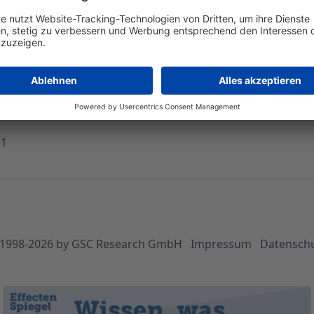
das Vermögen des Fonds 1 und Fonds 7 eröffnet
4 meldet in heutiger Ad-hoc-Mitteilung, dass mit Beschlüssen vom 09.08.2
auch des Fonds 7 mit Sitz in Oberhausen das Insolvenzverfahren eröffnet ha
51
1998-
2026
by GSC Research GmbH
Impressum
Datensch