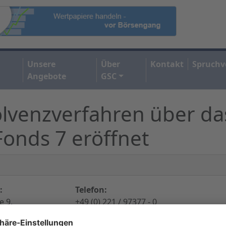
Unsere
Über
Kontakt
Spruchv
Angebote
GSC
olvenzverfahren über d
Fonds 7 eröffnet
:
Telefon:
 9,
+49 (0) 221 / 97377 - 0
utschland
Internet:
http://www.cbb-holding.com