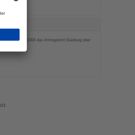
004 bzw. 16.08.2004 das Amtsgericht Duisburg über
t.
utz