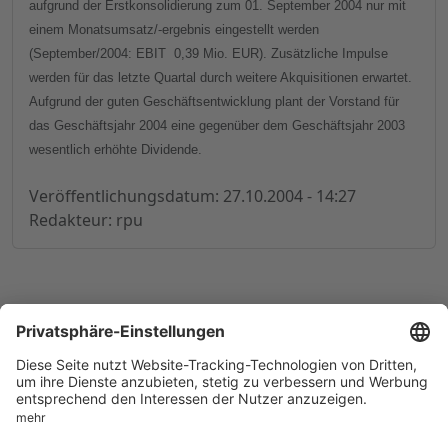
aufgrund der Erstkonsolidierung zum 01. September 2004 nur mit
einem Monatsumsatz/-ergebnis eingestellt werden
(September/2004: EBIT
0,39 Mio. EUR). Zusätzliche Impulse
werden für das letzte Quartal durch weitere Akquisitionen erwartet.
Aufgrund der guten Geschäftsentwicklung plant der Vorstand für
das Geschäftsjahr 2004 eine gegenüber dem Geschäftsjahr 2003
wesentlich erhöhte Dividende.
Veröffentlichungsdatum: 27.10.2004 - 14:27
Redakteur: rpu
© 1998-
2026
by GSC Research GmbH
Impressum
Datenschutz