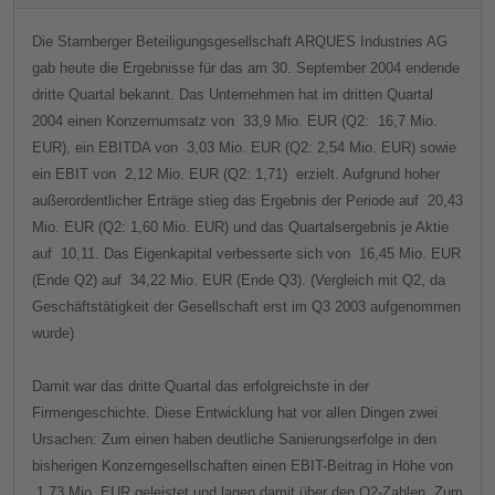
Die Starnberger Beteiligungsgesellschaft ARQUES Industries AG
gab heute die Ergebnisse für das am 30. September 2004 endende
dritte Quartal bekannt. Das Unternehmen hat im dritten Quartal
2004 einen Konzernumsatz von
33,9 Mio. EUR (Q2:
16,7 Mio.
EUR), ein EBITDA von
3,03 Mio. EUR (Q2: 2,54 Mio. EUR) sowie
ein EBIT von
2,12 Mio. EUR (Q2: 1,71) erzielt. Aufgrund hoher
außerordentlicher Erträge stieg das Ergebnis der Periode auf
20,43
Mio. EUR (Q2: 1,60 Mio. EUR) und das Quartalsergebnis je Aktie
auf
10,11. Das Eigenkapital verbesserte sich von
16,45 Mio. EUR
(Ende Q2) auf
34,22 Mio. EUR (Ende Q3). (Vergleich mit Q2, da
Geschäftstätigkeit der Gesellschaft erst im Q3 2003 aufgenommen
wurde)
Damit war das dritte Quartal das erfolgreichste in der
Firmengeschichte. Diese Entwicklung hat vor allen Dingen zwei
Ursachen: Zum einen haben deutliche Sanierungserfolge in den
bisherigen Konzerngesellschaften einen EBIT-Beitrag in Höhe von
1,73 Mio. EUR geleistet und lagen damit über den Q2-Zahlen. Zum