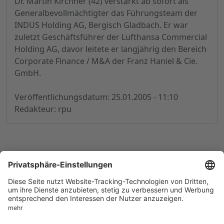
Dr. Martin Kirchner (42) verstärkt ab sofort als
Generalbevollmächtigter das Führungsteam der
INDUS Holding AG, Bergisch Gladbach. Er war
zuletzt Geschäftsführer der Lufthansa Commercial
Holding AG, davor leitete er langjährig den Bereich
Corporate Finance / M&A der Franz Haniel & Cie.
GmbH.
Veröffentlichungsdatum: 25.01.2005 - 11:10
Redakteur: rpu
© 1998-
2026
by GSC Research GmbH
Impressum
Datenschutz