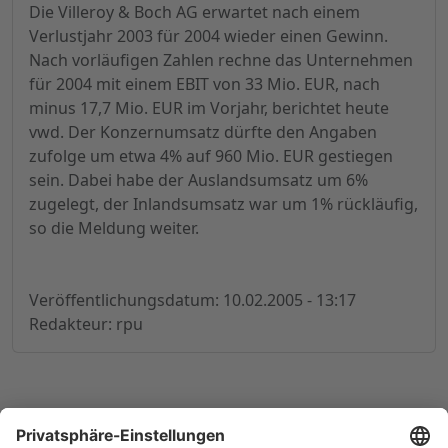
Die Villeroy & Boch AG erwartet nach einem
Verlustjahr 2003 für 2004 wieder einen Gewinn.
Nach vorläufigen Zahlen rechne das Unternehmen
für 2004 mit einem EBIT von 33 Mio. EUR, nach
minus 17,7 Mio. EUR im Vorjahr, berichtet heute
vwd. Der Konzernumsatz dürfte den Angaben
zufolge um etwa 4% auf 960 Mio. EUR gestiegen
sein. Dabei habe der Auslandsumsatz um 6%
zugelegt, der Inlandsumsatz war um 1% rückläufig,
so die Meldung weiter.
Veröffentlichungsdatum: 10.02.2005 - 13:17
Redakteur: rpu
© 1998-
2026
by GSC Research GmbH
Impressum