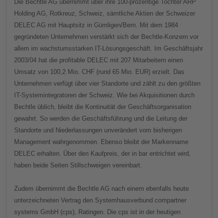
Die Bechtle AG übernimmt über ihre 100-prozentige Tochter ARP
Holding AG, Rotkreuz, Schweiz, sämtliche Aktien der Schweizer
DELEC AG mit Hauptsitz in Gümligen/Bern. Mit dem 1984
gegründeten Unternehmen verstärkt sich der Bechtle-Konzern vor
allem im wachstumsstarken IT-Lösungsgeschäft. Im Geschäftsjahr
2003/04 hat die profitable DELEC mit 207 Mitarbeitern einen
Umsatz von 100,2 Mio. CHF (rund 65 Mio. EUR) erzielt. Das
Unternehmen verfügt über vier Standorte und zählt zu den größten
IT-Systemintegratoren der Schweiz. Wie bei Akquisitionen durch
Bechtle üblich, bleibt die Kontinuität der Geschäftsorganisation
gewahrt. So werden die Geschäftsführung und die Leitung der
Standorte und Niederlassungen unverändert vom bisherigen
Management wahrgenommen. Ebenso bleibt der Markenname
DELEC erhalten. Über den Kaufpreis, der in bar entrichtet wird,
haben beide Seiten Stillschweigen vereinbart.
Zudem übernimmt die Bechtle AG nach einem ebenfalls heute
unterzeichneten Vertrag den Systemhausverbund compartner
systems GmbH (cps), Ratingen. Die cps ist in der heutigen