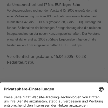
der Umsatzanteil bei rund 17 Mio. EUR liegen. Beim
Vorsteuerergebnis rechnet der Vorstand für 2005 unverändert mit
einer Verbesserung um über 9% und geht von einem Anstieg auf
mindestens 42 Mio. EUR aus (Vorjahr: 38,3 Mio. EUR). Hintergrund
für das Beibehalten der bisherigen Ertragsplanung sind die üblichen
Integrationskosten der neuen Konzerngesellschaften. Der Vorstand
erwartet daher erst ab 2006 spürbare Ergebnisbeiträge durch die
beiden neuen Konzerngesellschaften DELEC und cps.
Veröffentlichungsdatum: 15.04.2005 - 06:28
Redakteur: rpu
© 1998-
2026
by GSC Research GmbH
Impressum
Datenschutz