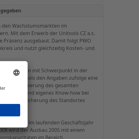
t gegeben
von den Wachstumsmärkten im
tern. Mit dem Erwerb der Unitools CZ a.s.
che Präsenz ausgebaut. Damit folgt PWO
reis und nutzt gleichzeitig Kosten- und
tionale Kunden mit Schwerpunkt in der
stellt Unitools den Angaben zufolge eine
tandortoptimierung des gesamten
apazitäten und eigenes Know-how bei
n auch zur Sicherung des Standortes
uf, die schon im laufenden Geschäftsjahr
008 wird der Ausbau 2005 mit einem
ionskapazitäten im Bereich