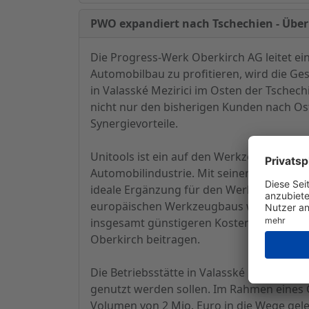
PWO expandiert nach Tschechien - Übern
Die Progress-Werk Oberkirch AG leitet 
Automobilbau zu profitieren, wird die Gese
in Valasské Mezirici im Osten der Tschec
nicht nur den bisherigen Kunden nach Os
Synergievorteile.
Unitools ist ein auf den Werkzeugbau spe
Automobilindustrie. Mit seiner umfangre
ideale Ergänzung für den Werkzeugbau v
europäischen Werkzeugbaus werden PWO z
insgesamt günstigeren Kosten zurückgrei
Oberkirch beitragen.
Die Betriebsstätte in Valasské Mezirici w
genutzt werden sollen. Im Rahmen eines 
Volumen von 2 Mio. Euro in die Wege gel