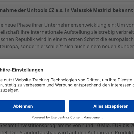
ahme der Unitools CZ a.s. in Valasské Mezirici bekann
eine neue Phase ihrer Unternehmensentwicklung ein: Um 
llschaft ihre internationale Aufstellung zielstrebig verbrei
hischen Republik wird in einem ersten Schritt die europäis
teuropa, sondern erschließt sich auch einem neuen Kundenk
zialisiertes Unternehmen und beliefert zahlreiche interna
ichen Know-how Basis und langjährigen Branchenerfahrung 
on PWO dar. Gegenseitiger Know-how Transfer und eine S
ukünftig in die Lage versetzen, weitgehend auf eigene K
fen zu können. Damit wird der neue Standort in Tschechie
eist darüber hinaus attraktive Erweiterungsmöglichkeiten a
Gesamt-Investitionsprogramms von rund 10 Mio. EUR bis 2
eitet. Der Standortausbau wird auf den Aufbau von Produkt