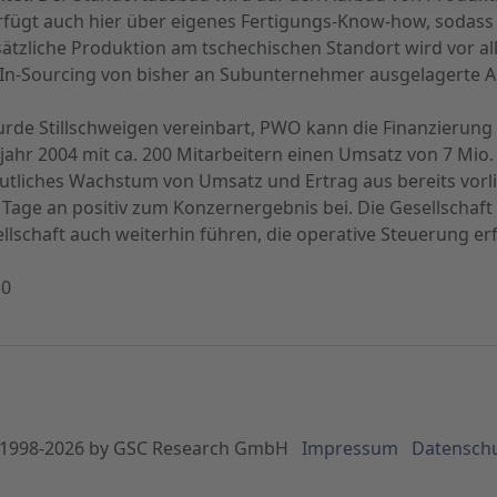
rfügt auch hier über eigenes Fertigungs-Know-how, sodass
ätzliche Produktion am tschechischen Standort wird vor 
s In-Sourcing von bisher an Subunternehmer ausgelagerte A
urde Stillschweigen vereinbart, PWO kann die Finanzierung a
jahr 2004 mit ca. 200 Mitarbeitern einen Umsatz von 7 Mio. 
deutliches Wachstum von Umsatz und Ertrag aus bereits vo
age an positiv zum Konzernergebnis bei. Die Gesellschaft wi
lschaft auch weiterhin führen, die operative Steuerung erf
30
1998-
2026
by GSC Research GmbH
Impressum
Datensch