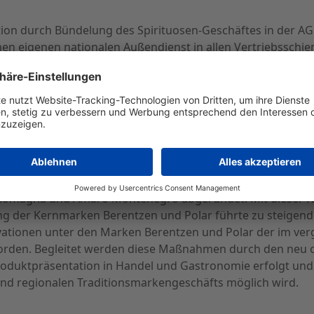
on durch Bündelung des Spirituosen-Geschäftes in der AG
en eigenen nationalen Außendienst in allen Vertriebsschi
arktpolarisierung zwischen internationalen, vor allem hö
-Gruppe ihr Kernsortiment internationaler positioniert s
 Romagna und Amaro Montenegro abgerundet. Mit dieser N
rung der Kernmarken Berentzen und Polar führte zu steige
ovationen unter den Marken Berentzen und Polar der im ver
rden. Begleitet werden diese Maßnahmen durch den neu or
Produktpräsentation in Handel und Gastronomie erfolgt u
nd regionalen Traditionsmarkengeschäfts möglich wird.