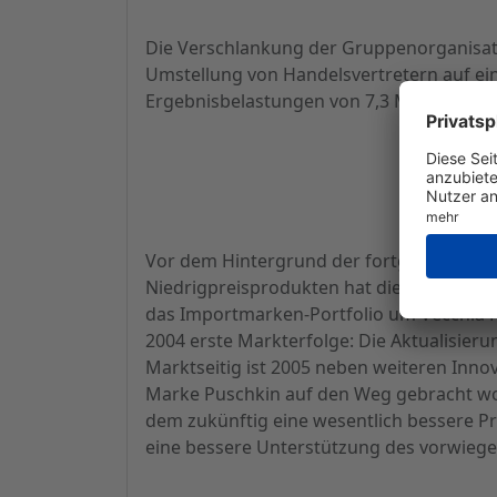
Die Verschlankung der Gruppenorganisati
Umstellung von Handelsvertretern auf ein
Ergebnisbelastungen von 7,3 Mio. EUR.
Vor dem Hintergrund der fortgesetzten M
Niedrigpreisprodukten hat die Berentzen
das Importmarken-Portfolio um Vecchia
2004 erste Markterfolge: Die Aktualisie
Marktseitig ist 2005 neben weiteren Inn
Marke Puschkin auf den Weg gebracht wo
dem zukünftig eine wesentlich bessere 
eine bessere Unterstützung des vorwiege