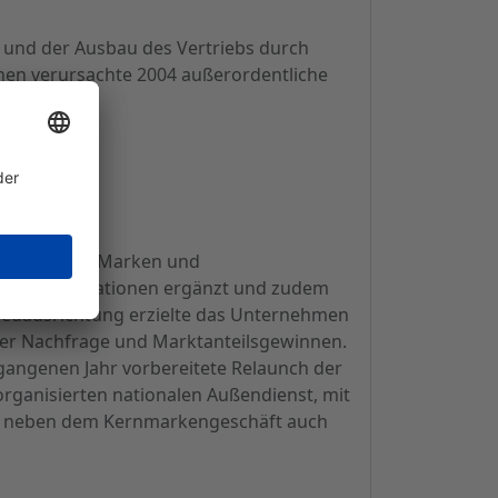
 und der Ausbau des Vertriebs durch
enen verursachte 2004 außerordentliche
herpreisigen Marken und
owie um Innovationen ergänzt und zudem
euausrichtung erzielte das Unternehmen
nder Nachfrage und Marktanteilsgewinnen.
gangenen Jahr vorbereitete Relaunch der
ganisierten nationalen Außendienst, mit
nd neben dem Kernmarkengeschäft auch