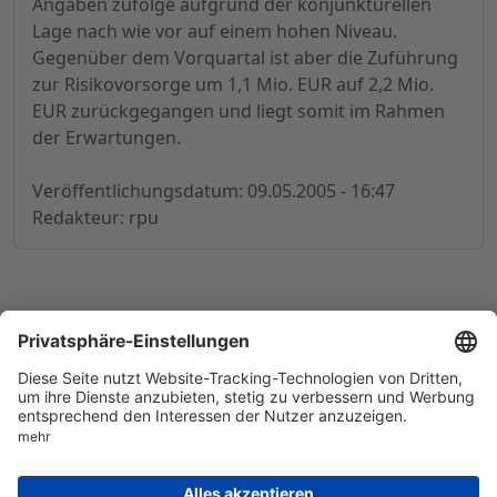
Angaben zufolge aufgrund der konjunkturellen
Lage nach wie vor auf einem hohen Niveau.
Gegenüber dem Vorquartal ist aber die Zuführung
zur Risikovorsorge um 1,1 Mio. EUR auf 2,2 Mio.
EUR zurückgegangen und liegt somit im Rahmen
der Erwartungen.
Veröffentlichungsdatum: 09.05.2005 - 16:47
Redakteur: rpu
© 1998-
2026
by GSC Research GmbH
Impressum
Datenschutz