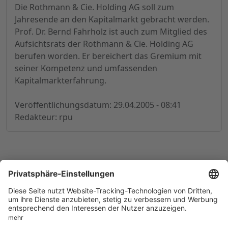
Die Rothmann & Cie. Holding AG soll zum
Jahresende an den Kapitalmarkt gebracht werden.
Prof. Dr. Bernd Fahrholz ist auch zum Mitglied des
Aufsichtsrats der Rothmann & Cie. Holding AG
berufen worden. Er bereichert das Gremium mit
seiner Kompetenz und umfassenden
Kapitalmarkterfahrung.
Veröffentlichungsdatum: 29.04.2005 - 08:41
Redakteur: rpu
© 1998-
2026
by GSC Research GmbH
Impressum
Datenschutz