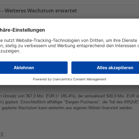
5 - Weiteres Wachstum erwartet
ende
Geschäftsjahr 2005 und des
Forecasts
für den Rest des Geschäftsjahres hat si
 des ARQUES Konzerns für das Geschäftsjahr 2005 zu veröffentlichen.
ch vorgetragenen Wunsch nach besserer Quantifizierbarkeit des ARQUES Geschäfts
dass künftige Akquisitionen nicht prognosefähig seien. Nachdem mittlerweile meh
hmenskäufe und die damit verbundenen Nivellierungseffekte modellhaft erfasst wer
n Umsatz von 367,0 Mio. EUR (+ 185,4%), der
annualisiert
500,0 Mio. EUR üb
geplant. Einschließlich allfälliger "
Bargain
Puchases
", die Teil des ARQU
geplante Wachstum kann weiterhin aus eigenen Mitteln finanziert werden.
33