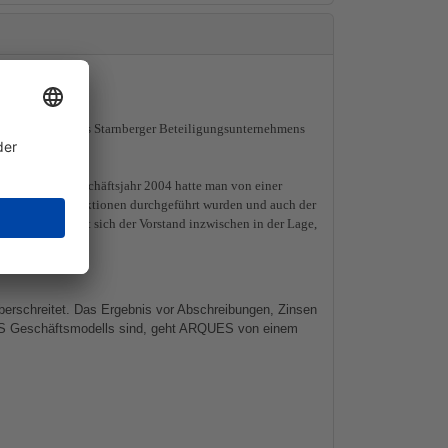
ch der Vorstand des Starnberger Beteiligungsunternehmens
modells. Im Geschäftsjahr 2004 hatte man von einer
r als elf Transaktionen durchgeführt wurden und auch der
den kann, sieht sich der Vorstand inzwischen in der Lage,
erschreitet. Das Ergebnis vor Abschreibungen, Zinsen
ES Geschäftsmodells sind, geht ARQUES von einem