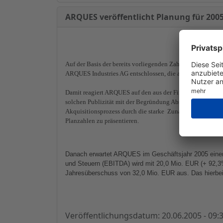
ARQUES veröffentlicht Planung für 200
Auf der Basis der bereits vorliegenden Zahlen für das lauf
ARQUES Industries AG entschlossen, die aktuelle Planung
Damit reagiert ARQUES auf den aus der Finanzwelt mehrfa
solchen Publizität mit der Begründung Abstand genommen, 
Akquisitionsprozess durch die starke
Zunahme der Unterne
Planzahlen zu präsentieren.
Danach erwartet ARQUES im Geschäftsjahr 2005 eine
und Steuern (EBITDA) wird mit 20,0 Mio. EUR (+ 92,3%) 
Jahresüberschuss von 32,0 Mio. EUR aus. Das hierbei 
Veröffentlichungsdatum: 20.06.2005 - 09: