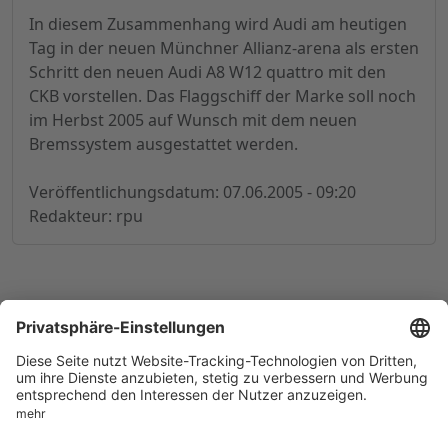
In diesem Zusammenhang wird Audi am heutigen
Tag in der neuen Münchner Allianz-arena als ersten
Schritt den neuen Audi A8 W12 quattro mit den
CKB vorstellen. Das Flaggschiff der Marke soll noch
im Herbst 2005 auf Wunsch mit dem neuen
Bremssystem ausgestattet werden.
Veröffentlichungsdatum: 07.06.2005 - 09:20
Redakteur: rpu
© 1998-
2026
by GSC Research GmbH
Impressum
Datenschutz