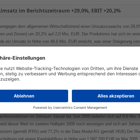
Umsatz im Berichtszeitraum +29,0%, EBIT +20,2%
 entgegen dem allgemeinen Wirtschaftstrend einen Umsatzzuwachs von 29,0
ern und Zinsen) um 20,2% auf 2,0 Mio. EUR. Der Produktmix hat sich im ersten
rde ein Umsatz in Höhe von 49,6 Mio. EUR erreicht, was einer Steigerung vo
xportquote im ersten Halbjahr 2005 auf 29,8% (i.Vj. 19,6%) gesteigert werden 
,2 Mio. EUR. Daraus resultierend ergibt sich ein Auftragsbestand per 30.06
von einer rechnerischen Reichweite des Auftragsbestandes von ca. 4 Monaten
uf die Verschiebung des Produktmixes zu den margenschwächeren Multimedia
g mit notwendigen Frachtzeitverkürzungen zur Sicherstellung von zugesagt
um 31,8% auf 0,29 EUR (i.Vj. 0,22 EUR) gesteigert werden (Basis 3.194.400 A
achinvestitionen im Zeitraum Januar bis Juni 2005 beliefen sich auf 0,6 Mio.
ird dieser Wert im zweiten Halbjahr 2005 noch ansteigen und sich am Jahr
onzern (gemäß IFRS) und 77,2% in der Data Modul AG (gemäß HGB).Der Rückg
hüttung mit einem Kapitalabfluss in Höhe von 1.597.200 EUR im Mai 2005.