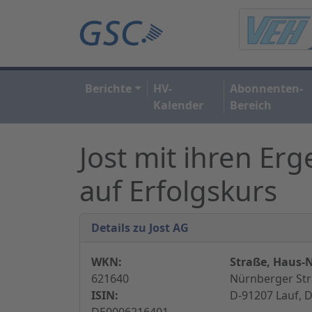
Berichte
HV-
Abonnenten-
Kalender
Bereich
Jost mit ihren Er
auf Erfolgskurs
Details zu Jost AG
WKN:
Straße, Haus-N
621640
Nürnberger Str
ISIN:
D-91207 Lauf, 
DE0006216401