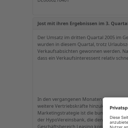
Jost mit ihren Ergebnissen im 3. Quartal
Der Umsatz im dritten Quartal 2005 im G
wurden in diesem Quartal, trotz Urlaubsz
Verkaufsabsichten gewonnen werden. Nac
dass ein Verkaufsinteressent relativ schne
In den vergangenen Monaten hat die Jost
weitere Vertriebskräfte hinzukommen, auc
Marketingstrategie ist die bundesweite V
der HypoVereinsbank, die den Steuerberat
Geschäftsbereich Leasing konnte im dritt