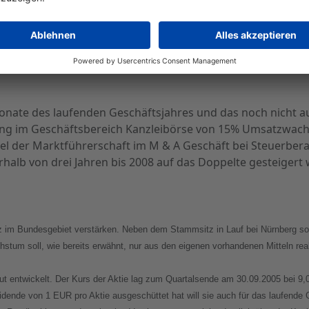
äftstätigkeit lag im dritten Quartal bei 155 TEUR, das EBI
Monate des laufenden Geschäftsjahres und das noch nicht 
nung im Geschäftsbereich Kanzleibörse von 15% Umsatzwach
el der Marktführerschaft im M & A Geschäft bei Steuerbera
alb von drei Jahren bis 2008 auf das Doppelte gesteigert
 im Bundesgebiet verstärken. Neben dem Stammsitz in Lauf bei Nürnberg so
um soll, wie bereits erwähnt, nur aus den eigenen vorhandenen Mitteln real
er gut entwickelt. Der Kurs der Aktie lag zum Quartalsende am 30.09.2005 be
idende von 1 EUR pro Aktie ausgeschüttet hat will sie auch für das laufende