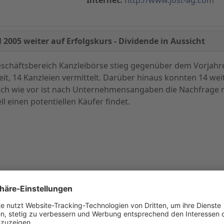
 2005 weiter auf Erfolgskurs - Dividende in Aussicht
eschäftsbereich Kanzleibörse stieg gegenüber dem Vorjah
eit, 14 Kanzleien vermittelt. Darüber hinaus konnten 14 we
h wie vor ist nach Unternehmensangaben die Nachfrage n
ll einen potentiellen Käufer findet.
 AG ihre Vertriebsmannschaft erweitert und den Außendien
h im Back-Office werden weitere Arbeitsplätze entstehen. E
eranstaltungsreihe - Kauf, Verkauf, Finanzierung einer Ste
er über die Vorteile einer professionellen Lösung informie
en Quartal 9 TEUR Umsatzerlöse erzielen. Der Gesamtumsat