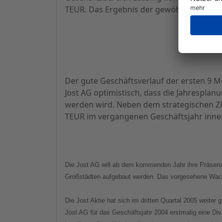
TEUR. Das Ergebnis der gewöhnlichen Gesch
Der gute Geschäftsverlauf der ersten 9 
Jost AG optimistisch, dass die Jahrespla
werden wird. Neben dem strategischen Zi
TEUR im vergangenen Geschäftsjahr innerh
Die Jost AG will ab dem kommenden Jahr ihre Präsenz
Großstädten aufgebaut werden. Das vorgesehene Wachst
Die Jost Aktie hat sich im dritten Quartal 2005 weit
Jost AG für das Geschäftsjahr 2004 erstmalig eine Div