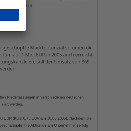
T bei 154 TEUR.
ausgeschöpfte Marktpotenzial stimmen die
stum auf 1 Mio. EUR in 2005 auch erreicht
tungskanzleien, soll der Umsatz von 869
 werden.
llen Niederlassungen in verschiedenen deutschen
isiert werden.
i 9,08 EUR (Kurs 8,75 EUR am 30.06.2005). Nachdem die
 Geschäftsjahr ihre Aktionäre am Unternehmenserfolg