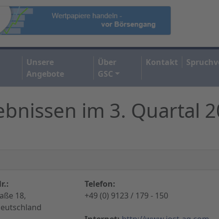
Unsere
Über
Kontakt
Spruchv
Angebote
GSC
gebnissen im 3. Quartal 
r.:
Telefon:
aße 18,
+49 (0) 9123 / 179 - 150
Deutschland
Internet:
http://www.jost-ag.com