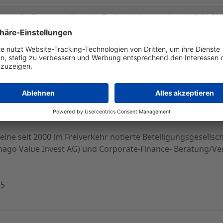
de AG - Der erste Kurs im Freiverkehr wurde mit 5,00 EUR
, indirekte Tochtergesellschaft der Carthago Capital Betei
Kurs im Freiverkehr wurde mit 5,00 EUR festgestellt. In de
ormica.de AG strebt mit der Aufnahme der Notierung eine Ve
eplante Kapitalerhöhung zu legen.
hr notierte Beteiligungsgesellschaft mit Schwerpunkt auf I
e Gesellschaft vor allem auf Investments in kleinere, unnot
eine seit 2000 im Freiverkehr notierte Beteiligungsgesellsch
thago Value Invest AG) und Corporate-Finance- Beratung/V
15