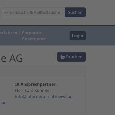
erfahren
Corporate
Login
Governance
de AG
Drucken
IR Ansprechpartner:
Herr Lars Kuhnke
info@informica-real-invest.ag
t.ag