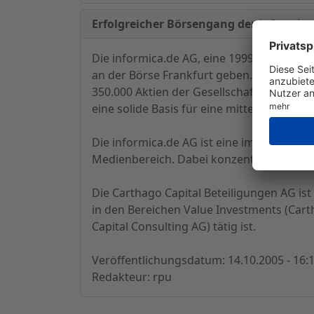
Erfolgreicher Börsengang der informica.
Die informica.de AG, eine 1999 gegründete
an der Börse Frankfurt geben. Der erste 
350.000 Aktien der Gesellschaft. Die inf
eine solide Basis für eine mittelfristig g
Die informica.de AG ist eine im Freiverke
Medienbereich. Dabei konzentriert sich di
Die Carthago Capital Beteiligungen AG ist 
in den Bereichen Value Investments (Car
Capital Consulting AG) tätig ist.
Veröffentlichungsdatum: 14.10.2005 - 16:
Redakteur: rpu