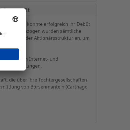
 festgestellt
ligungen AG, konnte erfolgreich ihr Debüt
n Handel einbezogen wurden sämtliche
rbreiterung der Aktionärsstruktur an, um
nvestments im Internet- und
ierte Beteiligungen.
aft, die über ihre Tochtergesellschaften
ermittlung von Börsenmanteln (Carthago