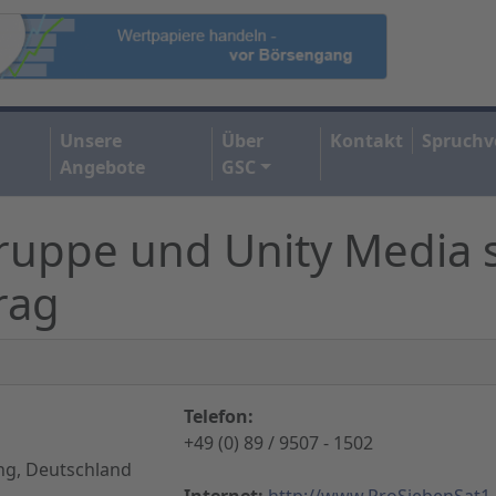
Unsere
Über
Kontakt
Spruchv
Angebote
GSC
ruppe und Unity Media 
rag
Telefon:
+49 (0) 89 / 9507 - 1502
ng, Deutschland
Internet:
http://www.ProSiebenSat1