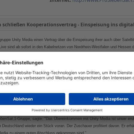
schließen Kooperationsvertrag - Einspeisung ins digita
uppe Unity Media einen Vertrag über die Einspeisung ihrer auch über Satell
Live sind ab sofort in den Kabelnetzen von Nordrhein-Westfalen und Hessen 
hlt. Unity Media ist ein Zusammenschluss der Kabelnetzbetreiber ish, iesy u
igitale Pay-Programme starten und damit ein neues Geschäftsfeld für das Un
2006 den Sendebetrieb aufnehmen.
den des Signalschutzes grundverschlüsselt aus. Zuschauer, die das digitale
-Gruppe automatisch. Zuschauer, die bisher kein digitales Fernsehen empfang
 einmalige Freischaltgebühr von 19,95 EUR aktiviert wird. Weitere Gebühren f
enSat.1-Gruppe, sagte: "Das Übereinkommen mit Unity Media ist unser erster 
in Deutschland wieder ein Stück voran. Der Zuschauer profitiert davon. Er er
 Media zu einem guten Abschluss gekommen sind."