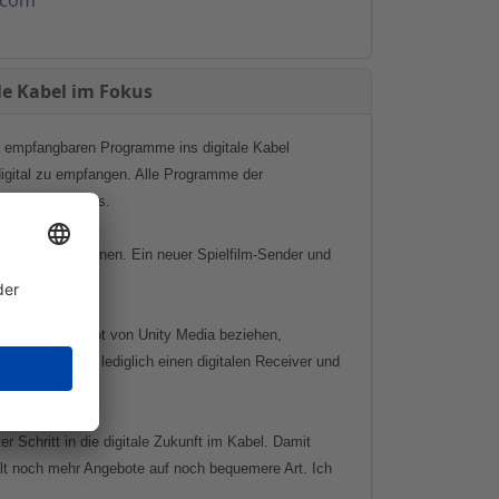
le Kabel im Fokus
it empfangbaren Programme ins digitale Kabel
digital zu empfangen. Alle Programme der
nd Tele Columbus.
ternehmen eröffnen. Ein neuer Spielfilm-Sender und
 Programmangebot von Unity Media beziehen,
en, brauchen lediglich einen digitalen Receiver und
allen nicht an.
Schritt in die digitale Zukunft im Kabel. Damit
hält noch mehr Angebote auf noch bequemere Art. Ich