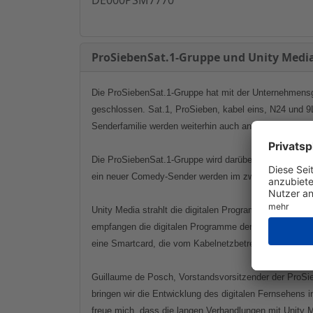
ProSiebenSat.1-Gruppe und Unity Media 
Die ProSiebenSat.1-Gruppe hat mit der Unternehmensgr
geschlossen. Sat.1, ProSieben, kabel eins, N24 und 9
Senderfamilie werden weiterhin auch analog ausgestra
Die ProSiebenSat.1-Gruppe wird darüber hinaus zwei d
ein neuer Comedy-Sender werden im zweiten Quartal 
Unity Media strahlt die digitalen Programme aus Grün
empfangen die digitalen Programme der ProSiebenSat.1
eine Smartcard, die vom Kabelnetzbetreiber gegen eine
Guillaume de Posch, Vorstandsvorsitzender der ProSieb
bringen wir die Entwicklung des digitalen Fernsehens 
freue mich, dass die langen Verhandlungen mit Unity