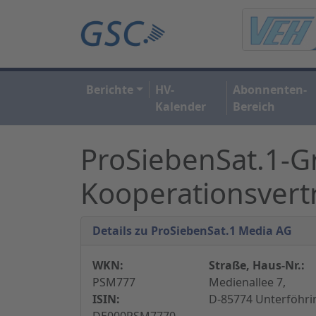
Berichte
HV-
Abonnenten-
Kalender
Bereich
ProSiebenSat.1-G
Kooperationsvert
Details zu ProSiebenSat.1 Media AG
WKN:
Straße, Haus-Nr.:
PSM777
Medienallee 7,
ISIN:
D-85774 Unterföhri
DE000PSM7770