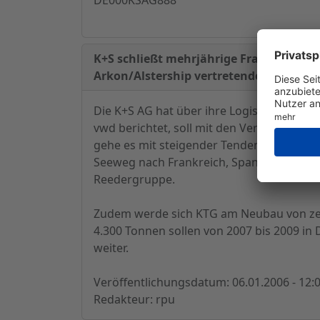
K+S schließt mehrjährige Frachtverträg
Arkon/Alstership vertretende Reedergr
Die K+S AG hat über ihre Logistiktochter
vwd berichtet, soll mit den Verträgen 
gehe es mit steigender Tendenz jährlic
Seeweg nach Frankreich, Spanien, Italien
Reedergruppe.
Zudem werde sich KTG am Neubau von zehn
4.300 Tonnen sollen von 2007 bis 2009 in
weiter.
Veröffentlichungsdatum: 06.01.2006 - 12:
Redakteur: rpu