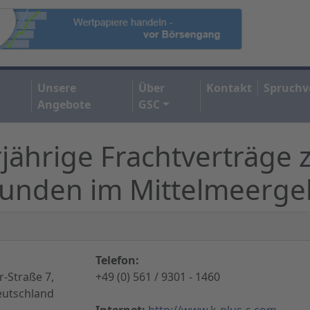
Unsere
Über
Kontakt
Spruchv
Angebote
GSC
jährige Frachtverträge 
Kunden im Mittelmeerge
Telefon:
-Straße 7,
+49 (0) 561 / 9301 - 1460
eutschland
Internet:
http://www.k-plus-s.com