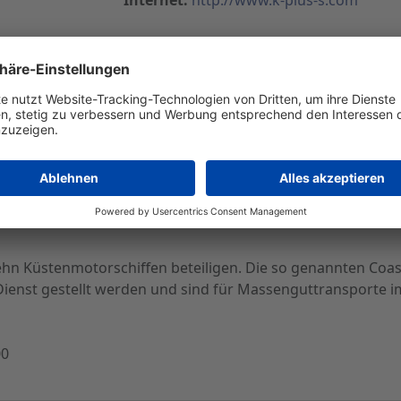
e zur Belieferung der Kunden im Mittelmeergebiet - Vert
uppe
 KTG mehrjährige Frachtverträge zur Belieferung der Kund
der zunehmenden Verknappung von Schiffsraum und steigen
h um mehrere Hunderttausend Tonnen Düngemittel, die vo
 und Griechenland transportiert werden. Vertragspartner se
 Küstenmotorschiffen beteiligen. Die so genannten Coaster
 Dienst gestellt werden und sind für Massenguttransporte 
00