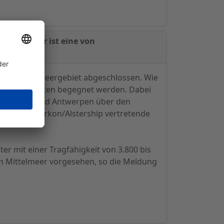
ragspartner ist eine von
en im Mittelmeergebiet abgeschlossen. Wie
den Frachtraten begegnet werden. Dabei
n Hamburg und Antwerpen über den
i eine von Arkon/Alstership vertretende
 mit einer Tragfähigkeit von 3.800 bis
im Mittelmeer vorgesehen, so die Meldung