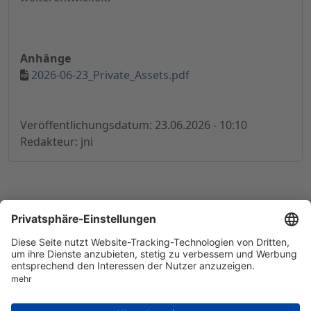
Anhänge
2026-06-23_Private_Assets.pdf
Veröffentlichungsdatum: 23.06.2026 - 10:10
Redakteur: jni
© 1998-
2026
by GSC Research GmbH
Impressum
Datenschutz