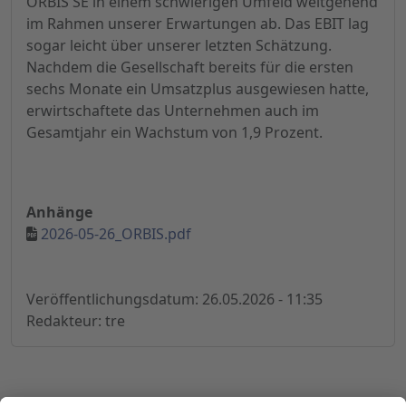
ORBIS SE in einem schwierigen Umfeld weitgehend
im Rahmen unserer Erwartungen ab. Das EBIT lag
sogar leicht über unserer letzten Schätzung.
Nachdem die Gesellschaft bereits für die ersten
sechs Monate ein Umsatzplus ausgewiesen hatte,
erwirtschaftete das Unternehmen auch im
Gesamtjahr ein Wachstum von 1,9 Prozent.
Anhänge
2026-05-26_ORBIS.pdf
Veröffentlichungsdatum: 26.05.2026 - 11:35
Redakteur: tre