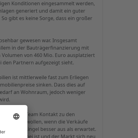
stigen Konditionen eingesammelt werden,
nlagen generiert und damit ein guter
 So gibt es keine Sorge, dass ein großer
t absehbar gewesen war. Insgesamt
allem in der Bauträgerfinanzierung mit
 Volumen von 460 Mio. Euro ausplatziert
den Partnern aufgezeigt sieht.
lien ist mittlerweile fast zum Erliegen
mmobilienpreise sinken. Dass dies auf
 Bedarf an Wohnraum, jedoch weniger
wird.
n nahm das Team Kontakt zu den
ität sichern wollen, wenn die Verkäufe
de von Dr. Lingel besser aus als erwartet.
hungen vorbei ist und der Markt sich neu