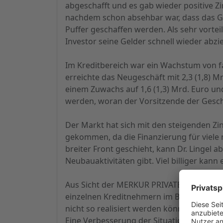
abgeschafft und es gab wieder positive 
nachdem schon absehbar war, dass das Gel
Puffer geschaffen werden. Als sehr vortei
Investor seine Gelder schnell wieder abzie
Im Kreditbereich war ein Wachstum von fa
erreichte das Neugeschäft mit 2,3 (1,8) M
einem Zuwachs auf 1,6 (1,3) Mrd. Euro u
werden, woran der Vorsitzende der Gesch
Der Markt hat sich mit den steigenden Zin
gekommen, da die Finanzierung für viele n
breiter Front geschieht, kann Dr. Linge
Neubauaktivitäten gibt. Viel billiger kann
Aus Sicht der MERKUR PRIVATBANK erwart
einzelnen Kreditnehmern im Bauträgerberei
nicht so realisiert werden können wie gepl
Eine Verbesserung der Situation am Immob