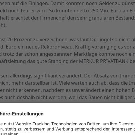
Zinsen auf die Einlagen. Damit konnten noch Gelder zu gün
d noch teurer wird. So konnten netto 250 Mio. Euro an Ei
lhaft erachtet der Firmenchef den sehr granularen Bestand.
ht.
st 20 Prozent zu verzeichnen, was laut Dr. Lingel so nich
rd. Euro ein neues Rekordniveau. Kräftig voran ging es vor 
nd trotz der schon angespannten Marktlage konnte noch ein
äftsleitung das gute Standing der MERKUR PRIVATBANK bei 
sen allerdings signifikant verändert. Der Absatz von Immobi
icht mehr darstellbar ist. Viele warten auch ab, dass die I
l aber nicht erkennen, nachdem es unverändert einen hohen
 es auch deshalb nicht werden, weil das Bauen nicht billiger 
et der Firmenchef keine Probleme. In den letzten Monate
ch auf. Vor allem ging es um die Frage, wie sie die Liquid
ant. Bisher fallen die Ergebnisse dieser Gespräche zur Freu
ilienmarkt erwartet er erst, wenn die Phase der Zinserhö