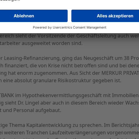
 PRIVATBANK an den hohen Kreditbeständen.
n entwickelte sich nach Aussage von Dr. Lingel im Berichts
 werden. Im Automobilbereich ergaben sich einige neue Risi
ich sieht der Vorsitzende der Geschäftsleitung auch wei
tarbeiter ausgeweitet worden sind.
 der Leasing-Refinanzierung, ging das Neugeschäft um 38 P
finanziert, die von Krise nicht betroffen sind und bei den
sing hat enorm zugenommen. Aus Sicht der MERKUR PRIVATB
 eine absolut granulare Risikostruktur gegeben ist.
ATBANK im Hypothekenvermittlungsgeschäft mit Immobilien
g sieht Dr. Lingel aber auch in diesem Bereich wieder Wac
rt und Personal aufgebaut.
htige Thema Kapitalentwicklung zu sprechen. Im Berichtsja
ei weiteren Tranchen Laufzeitverlängerungen vorgenommen,