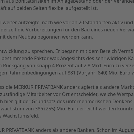
aus Bonitätsrisiken im Anlagebestand oder der Veränderu
t auf beiden Seiten flexibel aufgestellt ist.
l weiter aufzeigte, nach wie vor an 20 Standorten aktiv un
erzeit die Vorbereitungen für den Bau eines neuen Verwa
4 mit dem Neubau begonnen werden kann.
entwicklung zu sprechen. Er begann mit dem Bereich Verm
 bestimmende Faktor war. Angesichts des sehr widrigen Kap
Rückgang von knapp 4 Prozent auf 2,8 Mrd. Euro zu verzeich
gen Rahmenbedingungen auf 881 (Vorjahr: 840) Mio. Euro 
l, dass die MERKUR PRIVATBANK anders agiert als andere Ma
r zuständige Mitarbeiter vor Ort entscheidet, welche Wertp
ch hier gilt der Grundsatz des unternehmerischen Denkens.
wachstum von 386 (255) Mio. Euro erreicht werden konnte
es Wachstumsfeld.
KUR PRIVATBANK anders als andere Banken. Schon im Augus