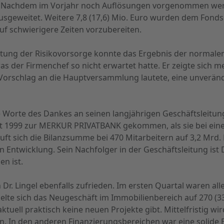
. Nachdem im Vorjahr noch Auflösungen vorgenommen wer
usgeweitet. Weitere 7,8 (17,6) Mio. Euro wurden dem Fonds 
 auf schwierigere Zeiten vorzubereiten.
tung der Risikovorsorge konnte das Ergebnis der normalen
as der Firmenchef so nicht erwartet hatte. Er zeigte sich me
er Vorschlag an die Hauptversammlung lautete, eine unverän
ige Worte des Dankes an seinen langjährigen Geschäftsleit
ist 1999 zur MERKUR PRIVATBANK gekommen, als sie bei ein
läuft sich die Bilanzsumme bei 470 Mitarbeitern auf 3,2 Mr
n Entwicklung. Sein Nachfolger in der Geschäftsleitung ist 
n ist.
h Dr. Lingel ebenfalls zufrieden. Im ersten Quartal waren al
te sich das Neugeschäft im Immobilienbereich auf 270 (330
ktuell praktisch keine neuen Projekte gibt. Mittelfristig
en. In den anderen Finanzierungsbereichen war eine solide 