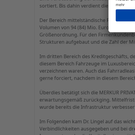
sortiert. Bis dahin verdient die MERKUR
Der Bereich mittelständische Firmenkunde
Volumen von 94 (84) Mio. Euro realisiert
Größenordnung. Für den Firmenkundenbere
Strukturen aufgebaut und die Zahl der Mi
Im dritten Bereich des Kreditgeschäfts,
diesem Bereich Fahrzeuge im Luxusbereich 
verzeichnen waren. Auch das Fahrradlea
gerne forciert, nachdem in diesem Bereich
Überdies betätigt sich die MERKUR PRIV
erwartungsgemäß zurückging. Mittelfristi
wurde bereits die Infrastruktur verbesse
Im Folgenden kam Dr. Lingel auf das wic
Verbindlichkeiten ausgegeben und bei dr