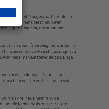
jahr sehr stabil. Neugeschäft konnte im
ken, aber in einer überschaubaren
terhin gute Chancen, nachdem die
rozent nach oben. Überwiegend werden in
en teilweise massive Preissteigerungen zu
ANK habe man Letzteres laut Dr. Lingel
investoren, in dem das Neugeschäft
hstumschancen. Um vorbereitet zu sein,
hr wurden drei neue nachrangige
 um die Kapitalbasis zu verbreitern.