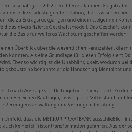
reichen Geschäftsjahr 2022 berichten zu können. Es gab abe
sondere die stark steigende Inflation, die inzwischen been
, die zu Ertragsrückgängen und einem steigenden Konsol
ld das diversifizierte Geschäftsmodell. Das Geschäft kon
ruktur die Basis für weiteres Wachstum geschaffen werden.
 einen Überblick über die wesentlichen Kennzahlen, die m
en konnten. Als eine Grundlage für diesen Erfolg sieht Dr
ird. Ebenso wichtig ist die Unabhängigkeit, wodurch bei 
olgsbausteine benannte er die Handschlag-Mentalität und d
sich nach Aussage von Dr. Lingel nichts verändert. Zu den 
den Bereichen Bauträger, Leasing und Mittelstand und Im
e die Vermögensverwaltung und Vermögensberatung.
llen Umfeld, dass die MERKUR PRIVATBANK ausschließlich im A
d auch keinerlei Fristentransformation gefahren. Aus der s