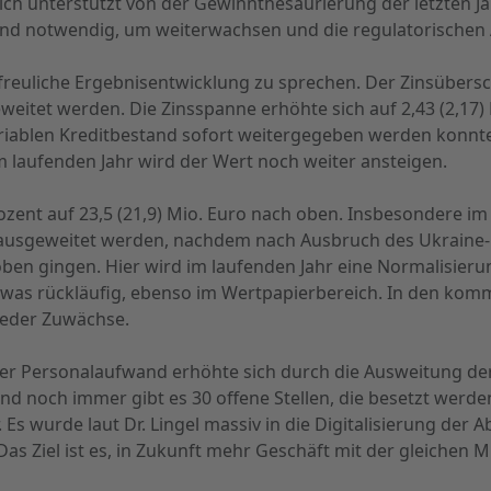
ich unterstützt von der Gewinnthesaurierung der letzten Ja
gend notwendig, um weiterwachsen und die regulatorischen
rfreuliche Ergebnisentwicklung zu sprechen. Der Zinsüber
eweitet werden. Die Zinsspanne erhöhte sich auf 2,43 (2,17
ariablen Kreditbestand sofort weitergegeben werden konnten
 laufenden Jahr wird der Wert noch weiter ansteigen.
ozent auf 23,5 (21,9) Mio. Euro nach oben. Insbesondere i
ch ausgeweitet werden, nachdem nach Ausbruch des Ukraine-
en gingen. Hier wird im laufenden Jahr eine Normalisieru
 etwas rückläufig, ebenso im Wertpapierbereich. In den ko
ieder Zuwächse.
er Personalaufwand erhöhte sich durch die Ausweitung der
Und noch immer gibt es 30 offene Stellen, die besetzt werd
 Es wurde laut Dr. Lingel massiv in die Digitalisierung der A
as Ziel ist es, in Zukunft mehr Geschäft mit der gleichen M