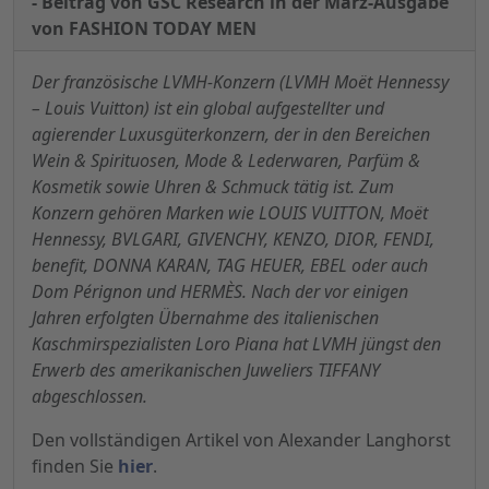
- Beitrag von GSC Research in der März-Ausgabe
von FASHION TODAY MEN
Der französische LVMH-Konzern (LVMH Moët Hennessy
– Louis Vuitton) ist ein global aufgestellter und
agierender Luxusgüterkonzern, der in den Bereichen
Wein & Spirituosen, Mode & Lederwaren, Parfüm &
Kosmetik sowie Uhren & Schmuck tätig ist. Zum
Konzern gehören Marken wie LOUIS VUITTON, Moët
Hennessy, BVLGARI, GIVENCHY, KENZO, DIOR, FENDI,
benefit, DONNA KARAN, TAG HEUER, EBEL oder auch
Dom Pérignon und HERMÈS. Nach der vor einigen
Jahren erfolgten Übernahme des italienischen
Kaschmirspezialisten Loro Piana hat LVMH jüngst den
Erwerb des amerikanischen Juweliers TIFFANY
abgeschlossen.
Den vollständigen Artikel von Alexander Langhorst
finden Sie
hier
.